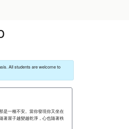
o
sis. All students are welcome to
那是一種不安。當你發現你又坐在
隨著屋子越變越乾淨，心也隨著秩