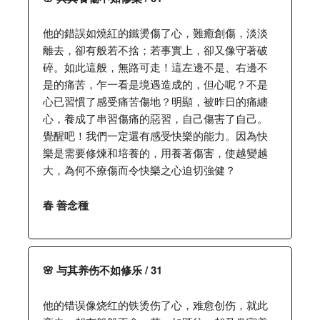
他的錯誤如燒紅的鐵燙傷了心，難癒創傷，淡淡
離去，卻有般若不捨；若事實上，卻又像守著破
碎。如此這般，無路可走！這左邊不是、右邊不
是的痛苦，乍一看是境遇造成的，但心呢？不是
心已習慣了感受痛苦傷地？明顯，被昨日的痛纏
心，養成了串習傷痛的惡習，自己傷害了自己。
覺醒吧！我們一定還有感受快樂的能力。因為快
樂是需要修煉和培養的，用養著傷害，使越變越
大，為何不療傷而令快樂之心迫切強健？
春 善念種
🌸 与其养伤不如修乐 / 31
他的错误像烧红的铁烫伤了心，难愈创伤，就此